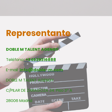
Representante
DOBLE M TALENT AGENGY
Teléfono
: +34639316888
E-mail:
info@doble-m.com
DOBLE M TALENT AGENGY
C/PILAR DE ZARAGOZA 34. Piso 3º A
28006 Madrid