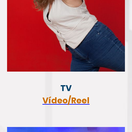
TV
Vídeo/Reel